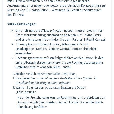
mit JTL-Wawi verbinden. Von den Voraussetzungen über die
Autorisierung eines neuen oder bestehenden Amazon-Kontos bis hin zur
Nutzung von JTL-eazyAuction – wir führen Sie Schritt für Schritt durch
den Prozess.
Voraussetzungen:
Unternehmen, die JTL-eazyAuction nutzen, müssen dies in ihrer
Datenschutzerklärung auf Amazon angeben. Den Textbaustein
und eine Anleitung hierzu finden Sie beim Partner IT-Recht Kanzlei.
JTL-eazyAuction unterstützt nur „Seller-Central“- und
„Marketplace“-Konten. „Vendor-Central“-Konten sind nicht
kompatibel.
Rechnungsadressen müssen freigeschaltet werden.
Bevor Sie den
ersten Abgleich starten, aktivieren Sie die Rechnungsadressen für
Bestellberichte im Amazon Seller Central:
Melden Sie sich im Amazon Seller Central an.
Navigieren Sie zu
Bestellungen > Bestellberichte > Spalten im
Bestellbericht hinzufügen oder entfernen
.
Wählen Sie unter den optionalen Spalten die Option
„Fakturierung“.
Nach der Freischaltung können Rechnungs- und Lieferdaten von
Amazon empfangen werden. Danach können Sie mit der MWS-
Einrichtung fortfahren.